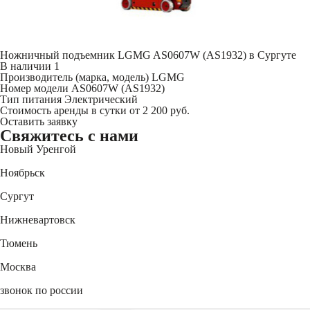
Ножничный подъемник LGMG AS0607W (AS1932) в Сургуте
В наличии
1
Производитель (марка, модель)
LGMG
Номер модели
AS0607W (AS1932)
Тип питания
Электрический
Стоимость аренды в сутки
от 2 200 руб.
Оставить заявку
Свяжитесь
с нами
Новый Уренгой
+7 (3494) 91-73-44
Ноябрьск
+7 (3496) 45-27-50
Сургут
+7 (3462) 60-75-54
Нижневартовск
+7 (3466) 56-95-44
Тюмень
+7 (3452) 61-15-54
Москва
+7 (495) 744-31-52
звонок по россии
8 (800) 550-27-47