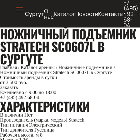
+7
(495)
О
Сургут
Каталог
Новости
Контакты
492-
нас
68-
04
НОЖНИЧНЫЙ ПОДЪЕМНИК
STRATECH SC0607L В
СУРГУТЕ
Главная
/
Каталог аренды
/
Ножничные подъемники
/
Ножничный подъемник Stratech SC0607L в Сургуте
Стоимость аренды в сутки
от 3 500 руб.
Заказать
Ежедневно с 9:00 до 18:00
+7 (495) 492-68-04
ХАРАКТЕРИСТИКИ
В наличии
Нет
Производитель (марка, модель)
Stratech
Тип питания
Электрический
Тип движителя
Гусеница
Рабочая высота, м
8
Масса, т
1.26