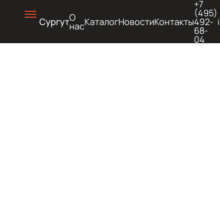
+7
(495)
О
Сургут
Каталог
Новости
Контакты
492-
нас
68-
04
ХОЛОД
И
ГОРЯЧ