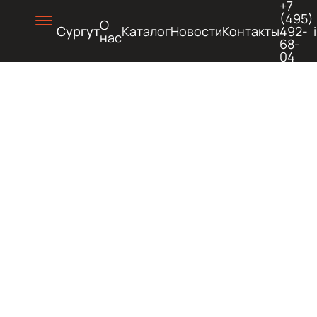
+7
(495)
О
Сургут
Каталог
Новости
Контакты
492-
нас
68-
04
ХОЛОД
И
ГОРЯЧ