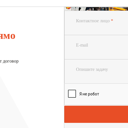
Контактное лицо
*
ямо
E-mail
т договор
Опишите задачу