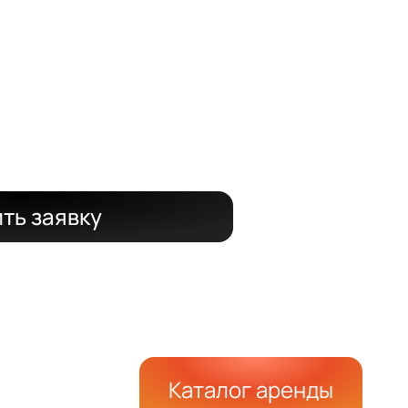
И
а объект
за 24 часа
ть заявку
Каталог аренды