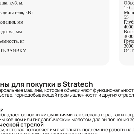
ша, куб. м.
Объе
1.0 –
 двигателя, кВт
Мощн
55
копания, мм
Глуб
4000
одъема, мм
Высо
3000
ъемность, кг
Груз
3000
ТЬ ЗАЯВКУ
ОСТ
ы для покупки в Stratech
рсальные машины, которые объединяют функциональность 
ьстве, горнодобывающей промышленности и других отрасл
ки
обладает основными функциями как экскаватора, так и по
дним ковшом или гидравлическим молотом для выполнения з
ческой стрелой
, которая позволяет им выполнять подъемные работы на в