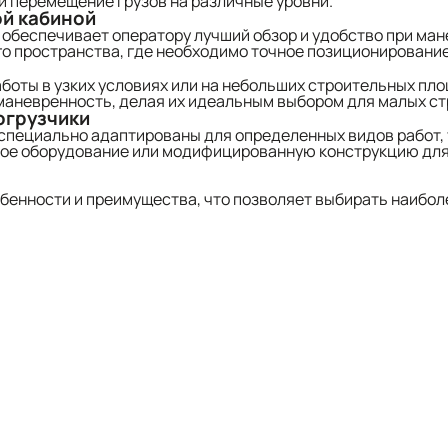
и перемещение грузов на различные уровни.
ой кабиной
 обеспечивает оператору лучший обзор и удобство при ма
го пространства, где необходимо точное позиционировани
боты в узких условиях или на небольших строительных п
маневренность, делая их идеальным выбором для малых ст
огрузчики
пециально адаптированы для определенных видов работ, т
ное оборудование или модифицированную конструкцию дл
обенности и преимущества, что позволяет выбирать наибо