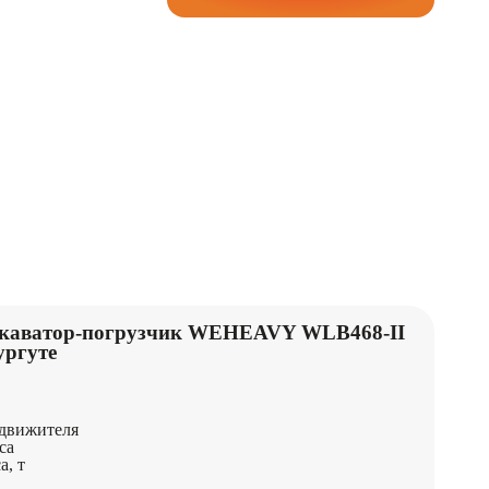
каватор-погрузчик WEHEAVY WLB468-II
ургуте
движителя
са
а, т