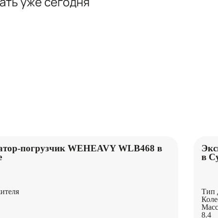
вать
уже сегодня
ПОДЪЕМНИКИ
атор-погрузчик WEHEAVY WLB468 в
Экс
е
в С
ителя
Тип 
Коле
Масс
8.4