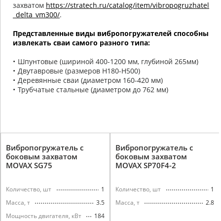
захватом
https://stratech.ru/catalog/item/vibropogruzhatel
_delta_vm300/
.
Представленные виды вибропогружателей способны
извлекать сваи самого разного типа:
Шпунтовые (шириной 400-1200 мм, глубиной 265мм)
Двутавровые (размеров H180-H500)
Деревянные сваи (диаметром 160-420 мм)
Трубчатые стальные (диаметром до 762 мм)
Вибропогружатель с
Вибропогружатель с
боковым захватом
боковым захватом
MOVAX SG75
MOVAX SP70F4-2
1
1
Количество, шт
Количество, шт
3.5
2.8
Масса, т
Масса, т
184
Мощность двигателя, кВт