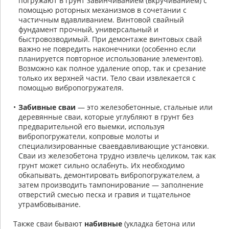
погружают в грунт завинчиванием (вкручиванием) с
помощью роторных механизмов в сочетании с
частичным вдавливанием. Винтовой свайный
фундамент прочный, универсальный и
быстровозводимый. При демонтаже винтовых свай
важно не повредить наконечники (особенно если
планируется повторное использование элементов).
Возможно как полное удаление опор, так и срезание
только их верхней части. Тело сваи извлекается с
помощью вибропогружателя.
Забивные сваи
— это железобетонные, стальные или
деревянные сваи, которые углубляют в грунт без
предварительной его выемки, используя
вибропогружатели, копровые молоты и
специализированные сваевдавливающие установки.
Сваи из железобетона трудно извлечь целиком, так как
грунт может сильно ослабнуть. Их необходимо
обкапывать, демонтировать вибропогружателем, а
затем производить тампонирование — заполнение
отверстий смесью песка и гравия и тщательное
утрамбовывание.
Также сваи бывают
набивные
(укладка бетона или