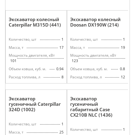
Экскаватор колесный
Экскаватор колесный
Caterpillar M315D (441)
Doosan DX190W (214)
1
1
Количество, шт
Количество, шт
17
19
Масса, т
Масса, т
Мощность двигателя, кВт
Мощность двигателя, кВт
101
123
0.94
0.8
Объем ковша, куб. м.
Объем ковша, куб. м.
8
12
Расход топлива, л
Расход топлива, л
Экскаватор
Экскаватор
гусеничный Caterpillar
гусеничный
324D (1002)
габаритный Case
CX210B NLC (1436)
1
Количество, шт
1
Количество, шт
25
Масса, т