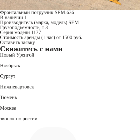
Фронтальный погрузчик SEM-636
В наличии
1
Производитель (марка, модель)
SEM
Грузоподъемность, т
3
Серия модели
1177
Стоимость аренды (1 час)
от 1500 руб.
Оставить заявку
Свяжитесь
с нами
Новый Уренгой
+7 (3494) 91-73-44
Ноябрьск
+7 (3496) 45-27-50
Сургут
+7 (3462) 60-75-54
Нижневартовск
+7 (3466) 56-95-44
Тюмень
+7 (3452) 61-15-54
Москва
+7 (495) 744-31-52
звонок по россии
8 (800) 550-27-47