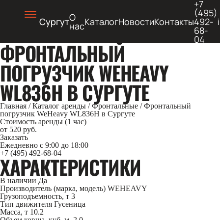
+7
(495)
О
Сургут
Каталог
Новости
Контакты
492-
нас
68-
04
ФРОНТАЛЬНЫЙ
ПОГРУЗЧИК WEHEAVY
WL836H В СУРГУТЕ
Главная
/
Каталог аренды
/
Фронтальные
/
Фронтальный
погрузчик WeHeavy WL836H в Сургуте
Стоимость аренды (1 час)
от 520 руб.
Заказать
Ежедневно с 9:00 до 18:00
+7 (495) 492-68-04
ХАРАКТЕРИСТИКИ
В наличии
Да
Производитель (марка, модель)
WEHEAVY
Грузоподъемность, т
3
Тип движителя
Гусеница
Масса, т
10.2
Объем ковша, куб. м.
2.0