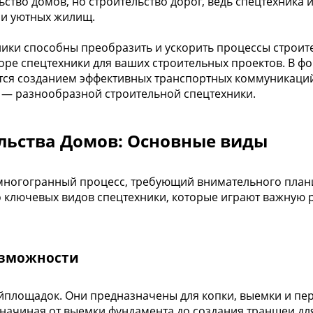
ьство домов, но строительство дорог, ведь спецтехника
нии уютных жилищ.
ники способны преобразить и ускорить процессы строит
е спецтехники для ваших строительных проектов. В фоку
мается созданием эффективных транспортных коммуникаци
в — разнообразной строительной спецтехники.
льства Домов: Основные виды
 многогранный процесс, требующий внимательного пла
о ключевых видов спецтехники, которые играют важную 
озможности
йплощадок. Они предназначены для копки, выемки и пе
 начиная от выемки фундамента до создания траншеи дл