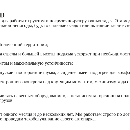
 D
 для работы с грунтом и погрузочно-разгрузочных задач. Эта м
льной непогоды, будь то сильные осадки или активное таяние сн
аболоченной территории;
 стрелы и большей высоты подъема ускоряет при необходимости
унтом и максимальную устойчивость;
пускает посторонние шумы, а сиденье имеет подогрев для комфо
лектронного контроля над крутящим моментом, механизму хода 
управлять навесным оборудованием, а независимая торсионная по
грузов.
от одного месяца и до нескольких лет. Мы работаем строго по д
о проводим техобслуживание своего автопарка.