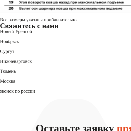
Все размеры указаны приблизительно.
Свяжитесь
с нами
Новый Уренгой
+7 (3494) 91-73-44
Ноябрьск
+7 (3496) 45-27-50
Сургут
+7 (3462) 60-75-54
Нижневартовск
+7 (3466) 56-95-44
Тюмень
+7 (3452) 61-15-54
Москва
+7 (495) 744-31-52
звонок по россии
8 (800) 550-27-47
Оставьте заявку
пр