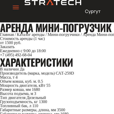
Сургут
АРЕНДА МИНИ-ПОГРУЗЧИК С
Главная
/
Каталог аренды
/
Мини-погрузчики
/
Аренда Мини-погр
Стоимость аренды (1 час)
от 1500 руб.
Заказать
Ежедневно с 9:00 до 18:00
+7 (495) 492-68-04
ХАРАКТЕРИСТИКИ
В наличии
Да
Производитель (марка, модель)
САТ-259D
Масса, т
4
Объем ковша, куб. м.
0.5
Мощность двигателя, кВт
55
Размер ковша, мм
1680
Высота подъема, м
3
Тип двигателя
Дизельный
Грузоподъемность, кг
1300
Топливный бак, л
110
Габаритные размеры, длина, мм
3500
Габаритные размеры, ширина, мм
1680